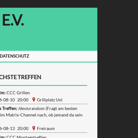
.V.
/DATENSCHUTZ
CHSTE TREFFEN
lm:
CCC Grillen
6-08-10 20:00
Grillplatz Uni
 Treffen:
/dev/urandom (Fragt am besten
 im Matrix-Channel nach, ob jemand da sein
6-08-13 20:00
Freiraum
lm:
CCC Montagstreffen