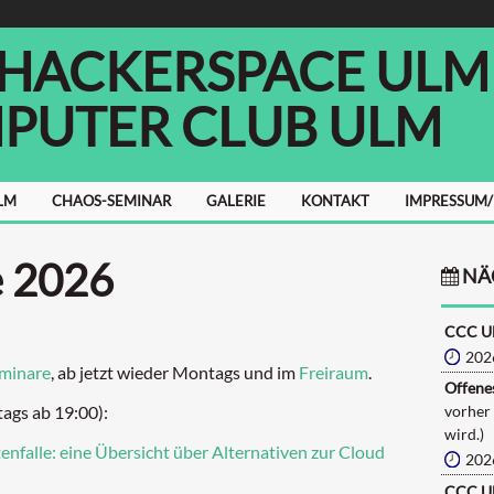
 HACKERSPACE ULM E
PUTER CLUB ULM
LM
CHAOS-SEMINAR
GALERIE
KONTAKT
IMPRESSUM
e 2026
NÄ
CCC U
202
minare
, ab jetzt wieder Montags und im
Freiraum
.
Offenes
ags ab 19:00):
vorher
wird.)
nfalle: eine Übersicht über Alternativen zur Cloud
202
CCC U