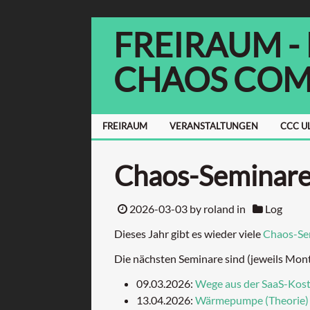
FREIRAUM -
CHAOS COM
FREIRAUM
VERANSTALTUNGEN
CCC U
Chaos-Seminar
2026-03-03
by roland in
Log
Dieses Jahr gibt es wieder viele
Chaos-Se
Die nächsten Seminare sind (jeweils Mont
09.03.2026:
Wege aus der SaaS-Koste
13.04.2026:
Wärmepumpe (Theorie)