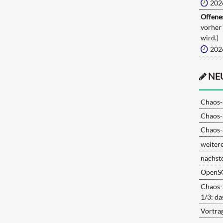
202
Offenes
vorher
wird.)
202
NE
Chaos-
Chaos-
Chaos-
weiter
nächst
OpenS
Chaos-
1/3: d
Vortra