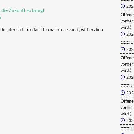
202
 die Zukunft so bringt
Offenes
i
vorher
wird.)
er, der sich für das Thema interessiert, ist herzlich
202
CCC U
202
Offenes
vorher
wird.)
202
CCC U
202
Offenes
vorher
wird.)
202
CCC U