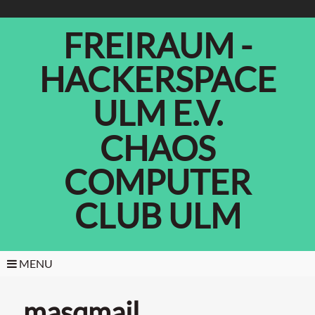
FREIRAUM -
HACKERSPACE
ULM E.V.
CHAOS
COMPUTER
CLUB ULM
MENU
masqmail