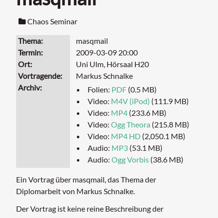
Chaos Seminar
Thema
masqmail
Termin
2009-03-09 20:00
Ort
Uni Ulm, Hörsaal H20
Vortragende
Markus Schnalke
Archiv
Folien:
PDF
(0.5 MB)
Video:
M4V (iPod)
(111.9 MB)
Video:
MP4
(233.6 MB)
Video:
Ogg Theora
(215.8 MB)
Video:
MP4 HD
(2,050.1 MB)
Audio:
MP3
(53.1 MB)
Audio:
Ogg Vorbis
(38.6 MB)
Ein Vortrag über masqmail, das Thema der
Diplomarbeit von Markus Schnalke.
Der Vortrag ist keine reine Beschreibung der