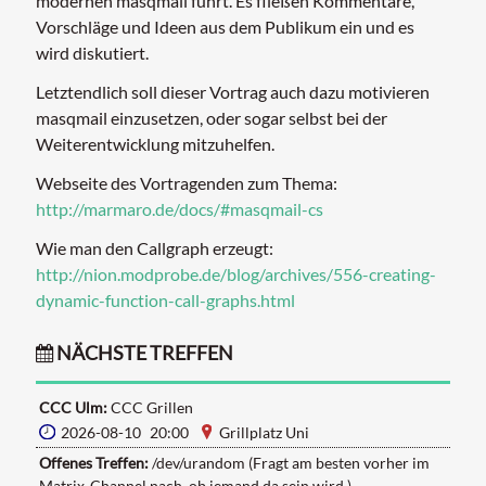
modernen masqmail führt. Es fließen Kommentare,
Vorschläge und Ideen aus dem Publikum ein und es
wird diskutiert.
Letztendlich soll dieser Vortrag auch dazu motivieren
masqmail einzusetzen, oder sogar selbst bei der
Weiterentwicklung mitzuhelfen.
Webseite des Vortragenden zum Thema:
http://marmaro.de/docs/#masqmail-cs
Wie man den Callgraph erzeugt:
http://nion.modprobe.de/blog/archives/556-creating-
dynamic-function-call-graphs.html
NÄCHSTE TREFFEN
CCC Ulm:
CCC Grillen
2026-08-10 20:00
Grillplatz Uni
Offenes Treffen:
/dev/urandom (Fragt am besten vorher im
Matrix-Channel nach, ob jemand da sein wird.)